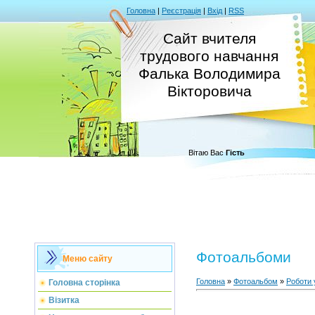
Головна
|
Реєстрація
|
Вхід
|
RSS
Сайт вчителя
трудового навчання
Фалька Володимира
Вікторовича
Вітаю Вас
Гість
Фотоальбоми
Меню сайту
Головна
»
Фотоальбом
»
Роботи 
Головна сторінка
Візитка