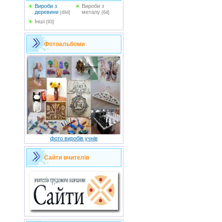
Вироби з
Вироби з
деревини
металу
[494]
[64]
Інші
[93]
Фотоальбоми
фото виробів учнів
Сайти вчителів