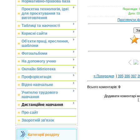
Нормативно-правова база
Проєктна технологія, ідеї
Переглядів
: 
для проєктування та
Дата
: 03
виготовлення
Проглянути ф
Таблиці та наочності
Корисні сайти
Об'єкти праці, креслення,
шаблони
Фотоальбоми
На допомогу учню
Онлайн бібліотека
« Попередня
|
395
396
397
3
Профорієнтація
Відео навчальне
Всього коментарів
:
0
Учителю трудового
Додавати коментарі м
навчання
[
Дистанційне навчання
Про сайт
Зворотній зв'язок
Категорії розділу