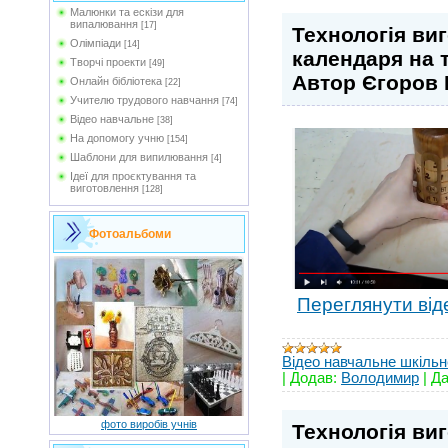
Малюнки та ескізи для
випалювання
[17]
Технологія ви
Олімпіади
[14]
календаря на 
Творчі проекти
[49]
Автор Єгоров
Онлайн бібліотека
[22]
Учителю трудового навчання
[74]
Відео навчальне
[38]
На допомогу учню
[154]
Шаблони для випилювання
[4]
Ідеї для проєктування та
виготовлення
[128]
Фотоальбоми
Переглянути від
Відео навчальне шкільн
|
Додав:
Володимир
|
Да
фото виробів учнів
Технологія ви