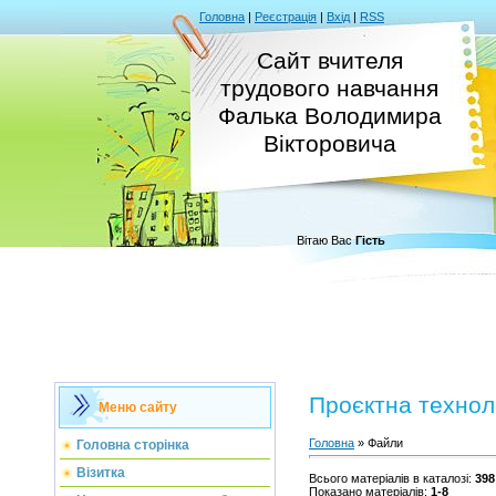
Головна
|
Реєстрація
|
Вхід
|
RSS
Сайт вчителя
трудового навчання
Фалька Володимира
Вікторовича
Вітаю Вас
Гість
Проєктна технол
Меню сайту
Головна
»
Файли
Головна сторінка
Візитка
Всього матеріалів в каталозі
:
398
Показано матеріалів
:
1-8