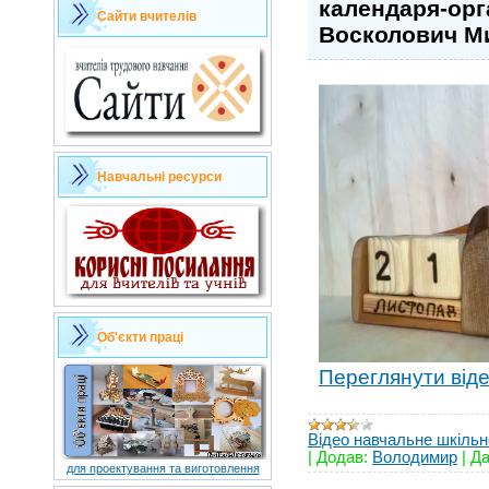
календаря-орг
Сайти вчителів
Восколович М
Навчальні ресурси
Об'єкти праці
Переглянути від
Відео навчальне шкільн
|
Додав:
Володимир
|
Да
для проектування та виготовлення