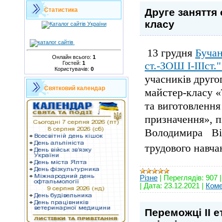
Друге заняття
Статистика
класу
13 грудня
Буча
Онлайн всього:
1
ст.-ЗОШ І-ІІІст.
Гостей:
1
Користувачів:
0
учасників друго
Святковий календар
майстер-класу «
та виготовлення
призначення», п
Володимира Вік
трудового навча
Різне
|
Переглядів:
907
|
Дата:
23.12.2021
|
Коме
Переможці II е