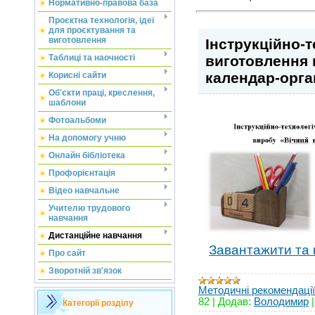
Нормативно-правова база
Проєктна технологія, ідеї
для проєктування та
виготовлення
Інструкційно-т
виготовлення 
Таблиці та наочності
календар-орга
Корисні сайти
Об'єкти праці, креслення,
шаблони
Фотоальбоми
На допомогу учню
Онлайн бібліотека
Профорієнтація
Відео навчальне
Учителю трудового
навчання
Дистанційне навчання
Завантажити та 
Про сайт
Зворотній зв'язок
Методичні рекомендації
82
|
Додав:
Володимир
Категорії розділу