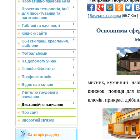
Напрямки творчих прое
Нормативно-правова база
Проєктна технологія, ідеї
для проєктування та
[
Викачати з сервера
(99.7 Kb) ]
виготовлення
Таблиці та наочності
Основними сфер
Корисні сайти
м
Об'єкти праці, креслення,
шаблони
Фотоальбоми
На допомогу учню
Онлайн бібліотека
Профорієнтація
мисник, кухонний набі
Відео навчальне
книжок, полиця для вз
Учителю трудового
навчання
ключів, прикрас, дрібни
Дистанційне навчання
Про сайт
Зворотній зв'язок
Категорії розділу