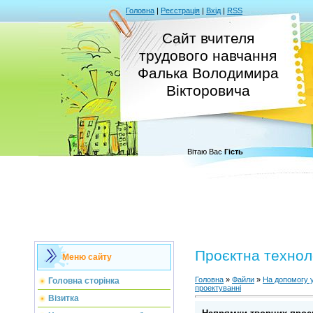
Головна
|
Реєстрація
|
Вхід
|
RSS
Сайт вчителя
трудового навчання
Фалька Володимира
Вікторовича
Вітаю Вас
Гість
Проєктна технол
Меню сайту
Головна
»
Файли
»
На допомогу 
Головна сторінка
проектуванні
Візитка