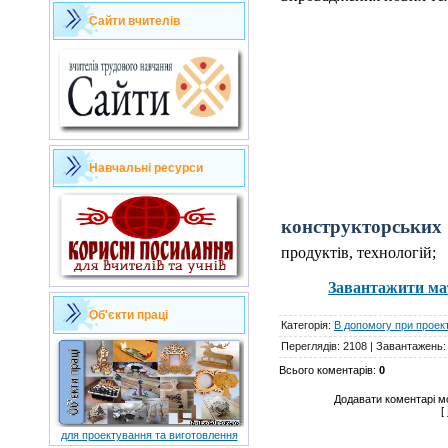
Сайти вчителів
Навчальні ресурси
конструкторських
продуктів, технологій;
Завантажити ма
Об'єкти праці
Категорія
:
В допомогу при проек
Переглядів
:
2108
|
Завантажень
:
Всього коментарів
:
0
Додавати коментарі м
[
для проектування та виготовлення