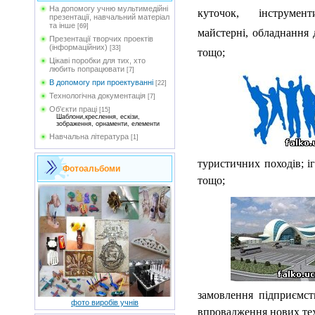
На допомогу учню мультимедійні
куточок, інструмент
презентації, навчальний матеріал
та інше
[69]
майстерні, обладнання д
Презентації творчих проектів
(інформаційних)
[33]
тощо;
Цікаві поробки для тих, хто
любить попрацювати
[7]
В допомогу при проектуванні
[22]
Технологічна документація
[7]
Об'єкти праці
[15]
Шаблони,креслення, ескізи,
зображення, орнаменти, елементи
Навчальна література
[1]
туристичних походів; і
Фотоальбоми
тощо;
замовлення підприємст
фото виробів учнів
впровадження нових те