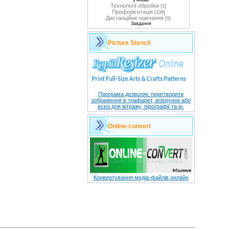
учнями
Технології обробки
[2]
Профорієнтація
[108]
Дистанційне навчання
[0]
Завдання
Picture Stencil
Програма дозволяє перетворити
зображення в трафарет, візерунок або
ескіз для вітражу, пірографії та ін.
Оnline-convert
Конвертування медіа-файлів онлайн