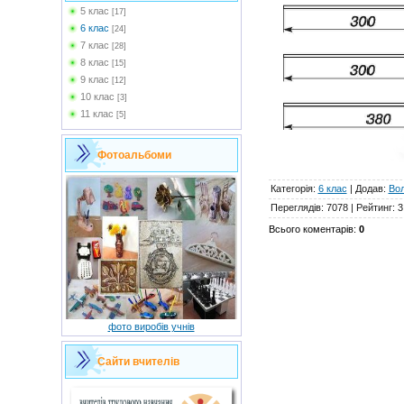
5 клас
[17]
6 клас
[24]
7 клас
[28]
8 клас
[15]
9 клас
[12]
10 клас
[3]
11 клас
[5]
Фотоальбоми
Категорія
:
6 клас
|
Додав
:
Во
Переглядів
:
7078
|
Рейтинг
:
3
Всього коментарів
:
0
фото виробів учнів
Сайти вчителів