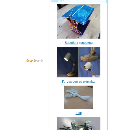
Вироби з деревини
Готуємося до олімпіад
Інші