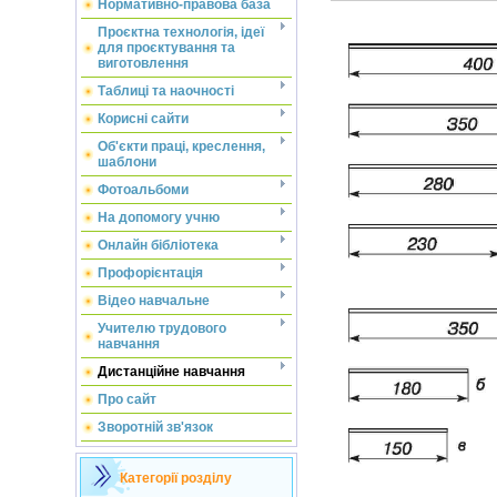
Нормативно-правова база
Проєктна технологія, ідеї
для проєктування та
виготовлення
Таблиці та наочності
Корисні сайти
Об'єкти праці, креслення,
шаблони
Фотоальбоми
На допомогу учню
Онлайн бібліотека
Профорієнтація
Відео навчальне
Учителю трудового
навчання
Дистанційне навчання
Про сайт
Зворотній зв'язок
Категорії розділу