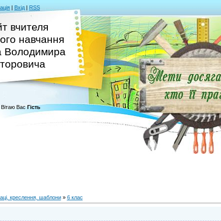
ація
|
Вхід
|
RSS
т вчителя
ого навчання
а Володимира
кторовича
Вітаю Вас
Гість
й
аці, креслення, шаблони
»
6 клас