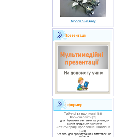
Вироби з металу
Презентації
Інформер
Таблиці та наочності
[88]
Корисні сайти
[2]
для підготовки вчителям та учням до
уроків трудового навчання
Об'єкти праці, креслення, шаблони
[104]
Об'єкти для проектування і виготовлення