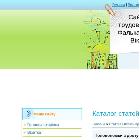
Головна
|
Реєстр
Сай
трудов
Фальк
Ві
Каталог стате
Меню сайту
Головна
»
Статті
»
Об'єкти пр
Головна сторінка
Візитка
Головоломки з дроту