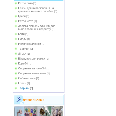
Ретро авто
[1]
Ескізи для випалювання на
криньках та інших виробах
[1]
Гриби
[1]
Ретро мото
[1]
Добірка різних малюнків для
випалювання з інтернету
[1]
Квіти
[1]
Плоди
[1]
Різдвяні малюнки
[1]
Тварини
[2]
Літаки
[1]
Візерунок для рамки
[1]
Кораблі
[1]
Спортивні автомобілі
[1]
Спортивні мотоцикли
[1]
Собаки і коти
[1]
Птахи
[1]
Тварини
[0]
Фотоальбоми