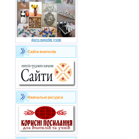
фото виробів учнів
Сайти вчителів
Навчальні ресурси