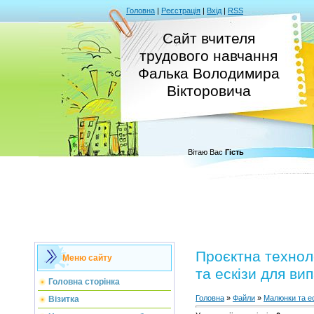
Головна
|
Реєстрація
|
Вхід
|
RSS
Сайт вчителя
трудового навчання
Фалька Володимира
Вікторовича
Вітаю Вас
Гість
Проєктна технол
Меню сайту
та ескізи для в
Головна сторінка
Головна
»
Файли
»
Малюнки та е
Візитка