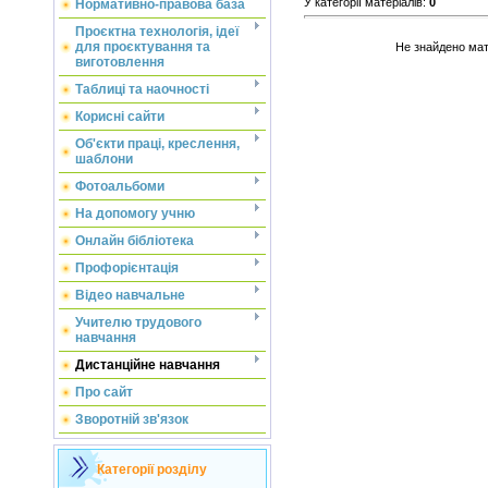
У категорії матеріалів
:
0
Нормативно-правова база
Проєктна технологія, ідеї
для проєктування та
Не знайдено мат
виготовлення
Таблиці та наочності
Корисні сайти
Об'єкти праці, креслення,
шаблони
Фотоальбоми
На допомогу учню
Онлайн бібліотека
Профорієнтація
Відео навчальне
Учителю трудового
навчання
Дистанційне навчання
Про сайт
Зворотній зв'язок
Категорії розділу