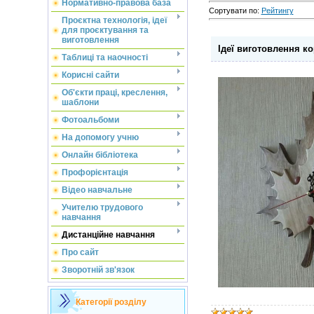
Нормативно-правова база
Сортувати по
:
Рейтингу
Проєктна технологія, ідеї
для проєктування та
виготовлення
Ідеї виготовлення ко
Таблиці та наочності
Корисні сайти
Об'єкти праці, креслення,
шаблони
Фотоальбоми
На допомогу учню
Онлайн бібліотека
Профорієнтація
Відео навчальне
Учителю трудового
навчання
Дистанційне навчання
Про сайт
Зворотній зв'язок
Категорії розділу