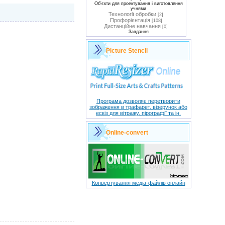
Об'єкти для проектування і виготовлення
учнями
Технології обробки
[2]
Профорієнтація
[108]
Дистанційне навчання
[0]
Завдання
Picture Stencil
Програма дозволяє перетворити
зображення в трафарет, візерунок або
ескіз для вітражу, пірографії та ін.
Оnline-convert
Конвертування медіа-файлів онлайн