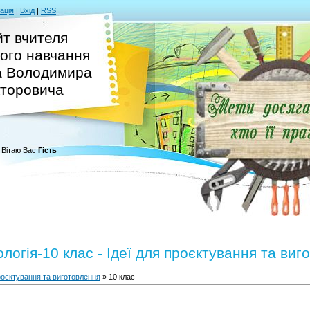
ація
|
Вхід
|
RSS
т вчителя
ого навчання
а Володимира
кторовича
Вітаю Вас
Гість
логія-10 клас - Ідеї для проєктування та виг
проєктування та виготовлення
» 10 клас