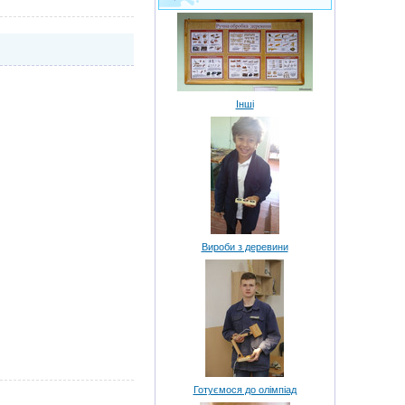
Інші
Вироби з деревини
Готуємося до олімпіад