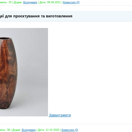
ажень:
35
|
Додав:
Володимир
|
Дата:
08.09.2021
|
Коментарі (0)
деї для проєктування та виготовлення
Завантажити
жень:
58
|
Додав:
Володимир
|
Дата:
12.10.2020
|
Коментарі (0)