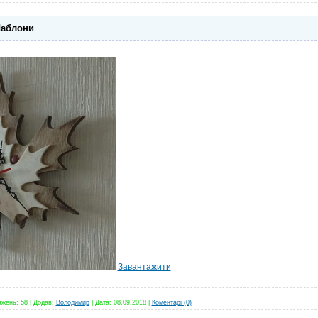
Шаблони
Завантажити
ажень:
58
|
Додав:
Володимир
|
Дата:
08.09.2018
|
Коментарі (0)