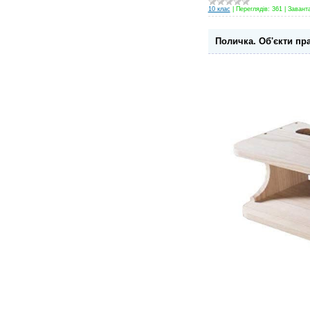
10 клас
|
Переглядів:
361
|
Завант
Поличка. Об'єкти пр