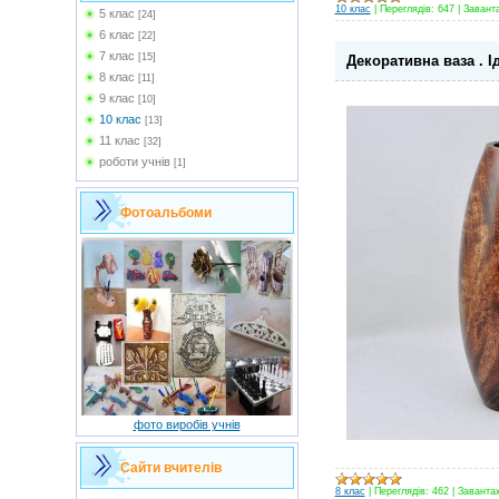
10 клас
|
Переглядів:
647
|
Завант
5 клас
[24]
6 клас
[22]
7 клас
[15]
Декоративна ваза . І
8 клас
[11]
9 клас
[10]
10 клас
[13]
11 клас
[32]
роботи учнів
[1]
Фотоальбоми
фото виробів учнів
Сайти вчителів
8 клас
|
Переглядів:
462
|
Заванта