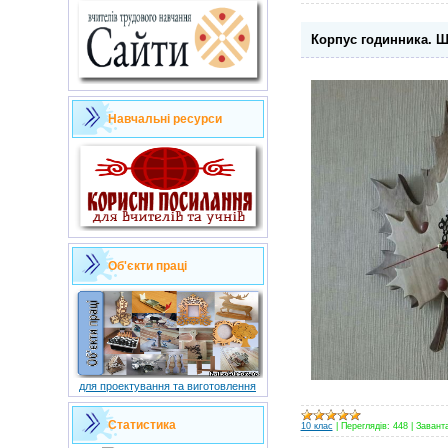
Корпус годинника. 
Навчальні ресурси
Об'єкти праці
для проектування та виготовлення
Статистика
10 клас
|
Переглядів:
448
|
Завант