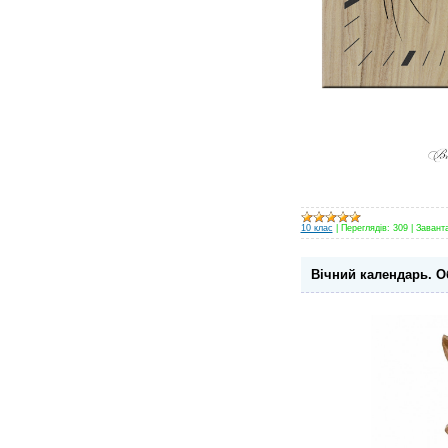
10 клас
|
Переглядів:
309
|
Завант
Вічний календарь. О