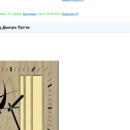
ажень:
67
|
Додав:
Володимир
|
Дата:
05.09.2018
|
Коментарі (0)
д Дмитро Луп'як