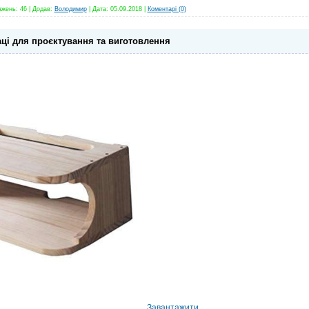
ажень:
46
|
Додав:
Володимир
|
Дата:
05.09.2018
|
Коментарі (0)
аці для проєктування та виготовлення
Завантажити