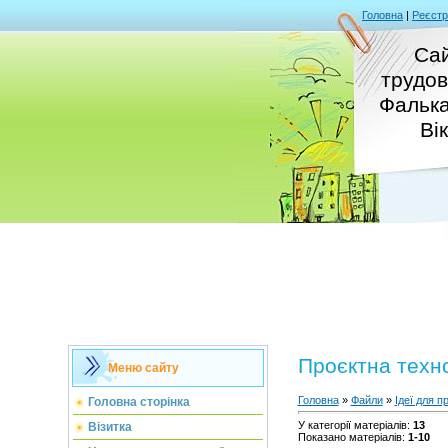
Головна
|
Реєстр
Сай
трудов
Фальк
Ві
Проєктна техно
Меню сайту
Головна
»
Файли
»
Ідеї для 
Головна сторінка
У категорії матеріалів
:
13
Візитка
Показано матеріалів
:
1-10