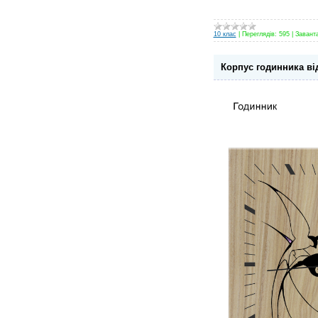
10 клас
|
Переглядів:
595
|
Завант
Корпус годинника ві