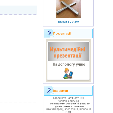
Вироби з металу
Презентації
Інформер
Таблиці та наочності
[88]
Корисні сайти
[2]
для підготовки вчителям та учням до
уроків трудового навчання
Об'єкти праці, креслення, шаблони
[104]