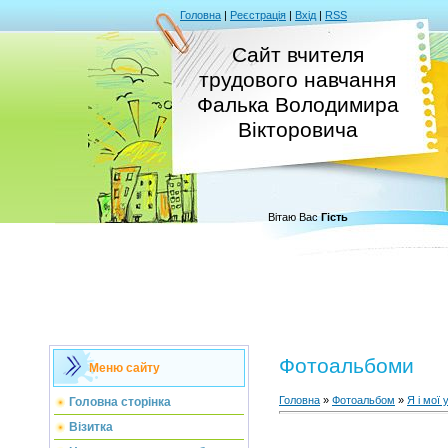
Головна
|
Реєстрація
|
Вхід
|
RSS
Сайт вчителя
трудового навчання
Фалька Володимира
Вікторовича
Вітаю Вас
Гість
Фотоальбоми
Меню сайту
Головна
»
Фотоальбом
»
Я і мої 
Головна сторінка
Візитка