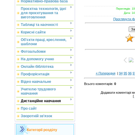
Нормативно-правова база
Проєктна технологія, ідеї
Переглядів
: 10
для проєктування та
Дата
: 14
виготовлення
Проглянути ф
Таблиці та наочності
Корисні сайти
Об'єкти праці, креслення,
шаблони
Фотоальбоми
На допомогу учню
Онлайн бібліотека
« Попередня
|
94
95
96
9
Профорієнтація
Відео навчальне
Всього коментарів
:
0
Учителю трудового
Додавати коментарі м
навчання
[
Дистанційне навчання
Про сайт
Зворотній зв'язок
Категорії розділу