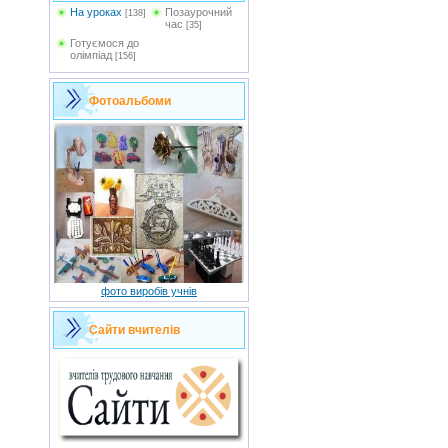
На уроках
Позаурочний
[138]
час
[35]
Готуємося до
олімпіад
[156]
Фотоальбоми
фото виробів учнів
Сайти вчителів