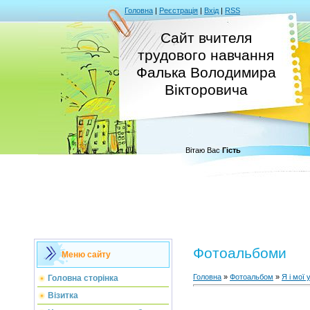
Головна
|
Реєстрація
|
Вхід
|
RSS
Сайт вчителя
трудового навчання
Фалька Володимира
Вікторовича
Вітаю Вас
Гість
Фотоальбоми
Меню сайту
Головна
»
Фотоальбом
»
Я і мої 
Головна сторінка
Візитка