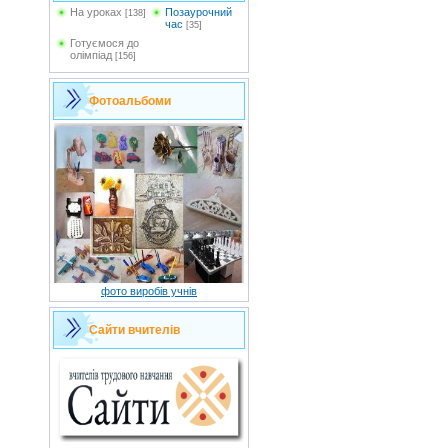
На уроках
Позаурочний
[138]
час
[35]
Готуємося до
олімпіад
[156]
Фотоальбоми
фото виробів учнів
Сайти вчителів