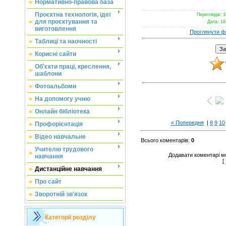
Нормативно-правова база
Проєктна технологія, ідеї
Переглядів
: 
для проєктування та
Дата
: 18
виготовлення
Проглянути ф
Таблиці та наочності
Корисні сайти
Об'єкти праці, креслення,
шаблони
Фотоальбоми
На допомогу учню
Онлайн бібліотека
« Попередня
|
8
9
10
Профорієнтація
Відео навчальне
Всього коментарів
:
0
Учителю трудового
Додавати коментарі м
навчання
[
Дистанційне навчання
Про сайт
Зворотній зв'язок
Категорії розділу