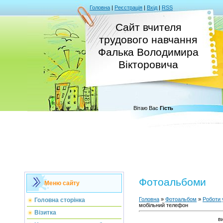
Головна
|
Реєстрація
|
Вхід
|
RSS
Сайт вчителя
трудового навчання
Фалька Володимира
Вікторовича
Вітаю Вас
Гість
Фотоальбоми
Меню сайту
Головна
»
Фотоальбом
»
Роботи 
Головна сторінка
мобільний телефон
Візитка
ви