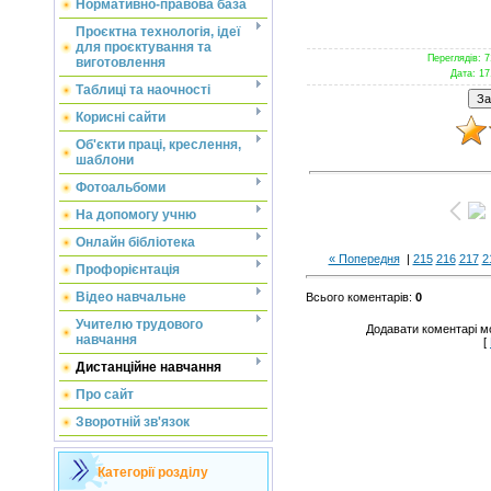
Нормативно-правова база
Проєктна технологія, ідеї
для проєктування та
Переглядів
: 7
виготовлення
Дата
: 17
Таблиці та наочності
Корисні сайти
Об'єкти праці, креслення,
шаблони
Фотоальбоми
На допомогу учню
Онлайн бібліотека
« Попередня
|
215
216
217
2
Профорієнтація
Відео навчальне
Всього коментарів
:
0
Учителю трудового
Додавати коментарі м
навчання
[
Дистанційне навчання
Про сайт
Зворотній зв'язок
Категорії розділу