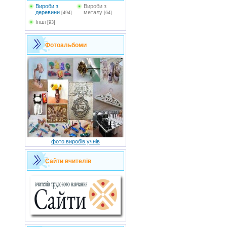
Вироби з
Вироби з
деревини
металу
[494]
[64]
Інші
[93]
Фотоальбоми
фото виробів учнів
Сайти вчителів