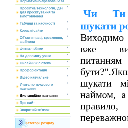
Нормативно-правова база
Проєктна технологія, ідеї
Чи Ти
для проєктування та
виготовлення
шукати р
Таблиці та наочності
Корисні сайти
Виходимо
Об'єкти праці, креслення,
шаблони
вже ви
Фотоальбоми
На допомогу учню
питан
Онлайн бібліотека
бути?".Як
Профорієнтація
Відео навчальне
шукати м
Учителю трудового
навчання
наймом, а
Дистанційне навчання
правило,
Про сайт
Зворотній зв'язок
переваж
Категорії розділу