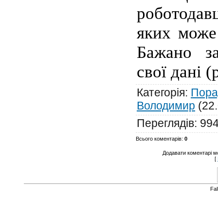
роботода
яких може
Бажано з
свої дані 
Категорія
:
Пора
Володимир
(22.
Переглядів
:
99
Всього коментарів
:
0
Додавати коментарі м
[
Fa