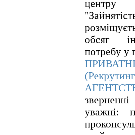
центру
"Зайнятіс
розміщу
обсяг і
потребу у 
ПРИВАТ
(Рекрутинг
АГЕНТСТ
зверненні
уважні: 
проконс