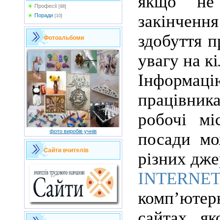
якщо не
Професії
[98]
закінчення
Поради
[10]
здобуття п
Фотоальбоми
увагу на к
Інформаці
працівник
робочі мі
фото виробів учнів
посади мо
Сайти вчителів
різних дже
INTERNE
комп’юте
сайтах як