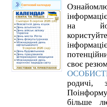
Ознайо
Святковий календар
інформаці
на йо
корист
інформаці
потенційн
своє резюм
ОСОБИСТ
родичі, з
Поінфор
більше лю