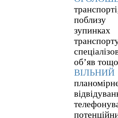
транспор
поблизу 
зупинках
транспорту
спеціаліз
об’яв тощо
ВІЛЬН
планомірн
відвід
телефонув
потенційн