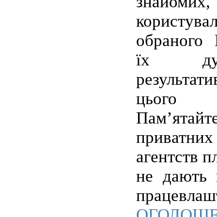
знайом
користува
обраного 
їх ду
результати
цього 
Пам’ятай
приватн
агентств п
не дають 
працевлаш
ОГОЛО