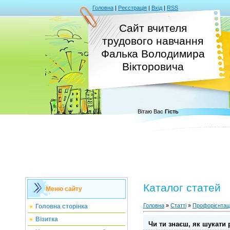
Головна
|
Реєстрація
|
Вхід
|
RSS
Сайт вчителя
трудового навчання
Фалька Володимира
Вікторовича
Вітаю Вас
Гість
Каталог статей
Меню сайту
Головна
»
Статті
»
Профорієнтац
Головна сторінка
Візитка
Чи ти знаєш, як шукати