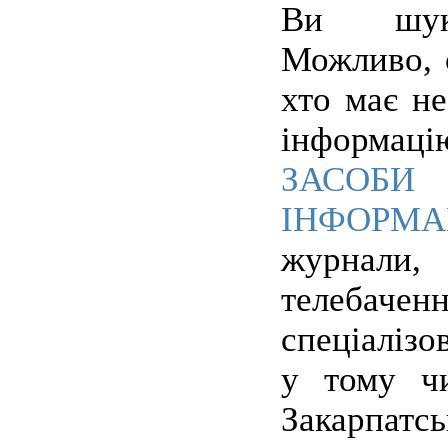
Ви шука
Можливо, 
хто має н
інформаці
ЗАСОБ
ІНФОРМА
журна
телебач
спеціаліз
у тому чи
Закарпатс