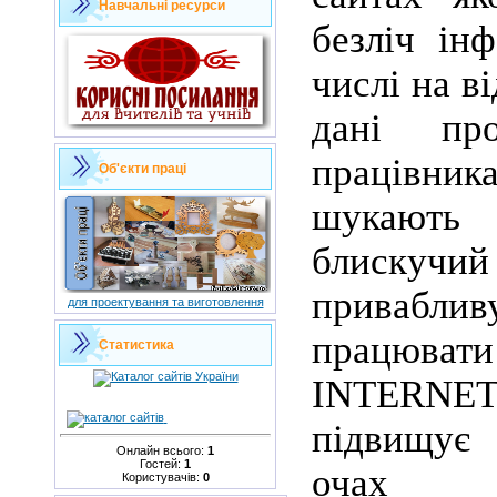
Навчальні ресурси
безліч ін
числі на в
дані пр
працівника
Об'єкти праці
шукають
блискучий
приваблив
для проектування та виготовлення
працюва
Статистика
ІNTER
підвищує
Онлайн всього:
1
Гостей:
1
очах р
Користувачів:
0